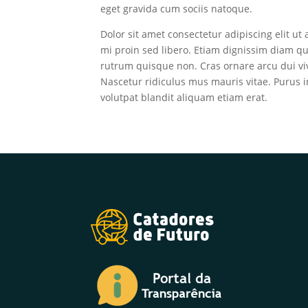
eget gravida cum sociis natoque.
Dolor sit amet consectetur adipiscing elit ut
mi proin sed libero. Etiam dignissim diam qu
rutrum quisque non. Cras ornare arcu dui viv
Nascetur ridiculus mus mauris vitae. Purus i
volutpat blandit aliquam etiam erat.