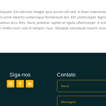
 aliquam. Est ultricies integer quis auctor elit sed. A diam maecena
is enim lobortis scelerisque fermentum dui. Elit ullamcorper dignis
amus arcu felis. Nunc pulvinar sapien et ligula ullamcorper. A sc
n mollis nunc sed id semper risus. Volutpat consequat mauris nunc
Siga-nos
Contato