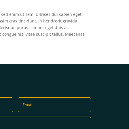
s sed enim ut sem. Ultrices dui sapien eget
sim cras tincidunt. In hendrerit gravida
elerisque purus semper eget duis at.
 congue nisi vitae suscipit tellus. Maecenas