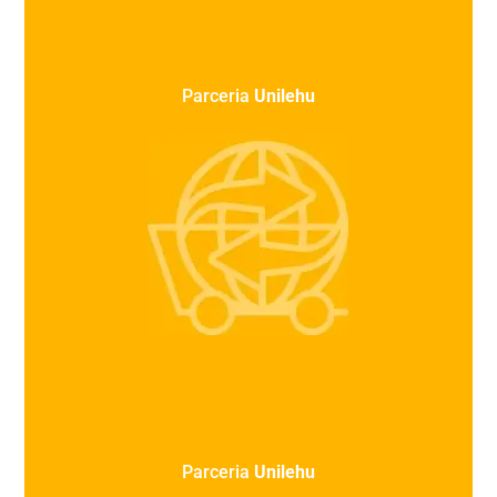
Parceria
Unilehu
%
Parceria
Unilehu